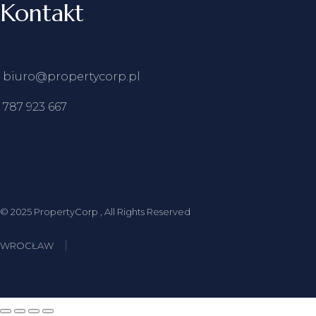
Kontakt
biuro@propertycorp.pl
787 923 667
© 2025
PropertyCorp
, All Rights Reserved
WROCŁAW