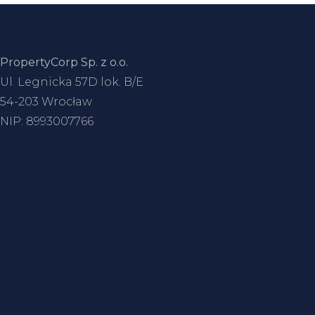
PropertyCorp Sp. z o.o.
Ul. Legnicka 57D lok. B/E
54-203 Wrocław
NIP: 8993007766